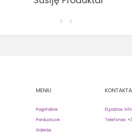
Susiję Produktai
MENIU
KONTAKTA
Pagrindinis
El.paštas: inf
Parduotuvė
Telefonas: +
Galerija