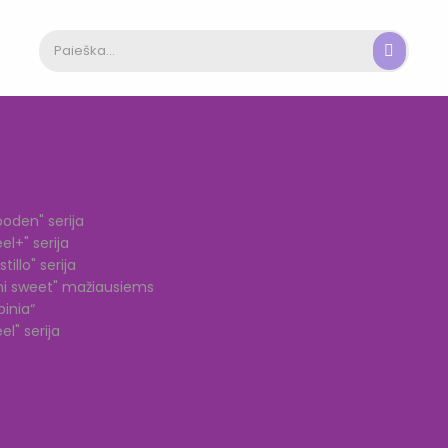
oden" serija
el+" serija
illo" serija
ini sweet" mažiausiems
inia“
l" serija