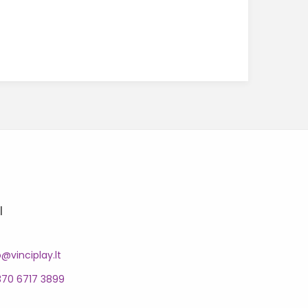
I
o@vinciplay.lt
370 6717 3899