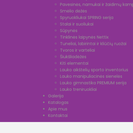
Pavesinės, namukai ir žaidimų kamp
Smėlio dėžės
Spyruokliukai SPRING serija
Stalai ir suoliukai
Sūpynės
Tinklinės laipynės Nettix
Tuneliai, labirintai ir kliūčių ruožai
Tvoros ir varteliai
Šiukšliadėžės
Kiti elementai
Lauko aikštelių sporto inventorius
Lauko manipuliacinės sienelės
Lauko gimnastika PREMIUM serija
Lauko treniruokliai
Galerija
Katalogas
Apie mus
Kontaktai