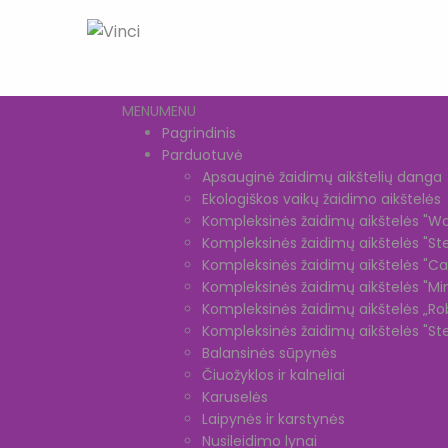
MENU
MENU
Pagrindinis
Parduotuvė
Apsauginė žaidimų aikštelių danga
Ekologiškos vaikų žaidimo aikštelės
Kompleksinės žaidimų aikštelės "Wo
Kompleksinės žaidimų aikštelės "Ste
Kompleksinės žaidimų aikštelės "Cast
Kompleksinės žaidimų aikštelės "M
Kompleksinės žaidimų aikštelės „Rob
Kompleksinės žaidimų aikštelės "Stee
Balansinės sūpynės
Čiuožyklos ir kalneliai
Karuselės
Laipynės ir karstynės
Nusileidimo lynai