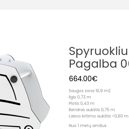
Spyruokliu
Pagalba 0
664.00
€
Saugos zona 10,9 m2
Ilgis 0,73 m
Plotis 0,43 m
Bendras aukštis 0,75 m
Laisvo kritimo aukštis <0,60 m
Nuo 1 metų amžius