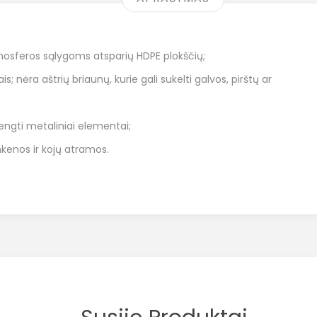
tmosferos sąlygoms atsparių HDPE plokščių;
ais; nėra aštrių briaunų, kurie gali sukelti galvos, pirštų ar
dengti metaliniai elementai;
nkenos ir kojų atramos.