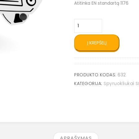
Atitinka EN standartą 1176
produkto
kiekis:
Spyruokliukas
Greitoji
Į KREPŠELĮ
pagalba
0632
PRODUKTO KODAS:
632
KATEGORIJA:
Spyruokliukai S
APRAŠYMAS