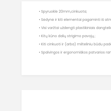
• Spyruoklė 20mm,cinkuota;
• Sėdynė ir kiti elementai pagaminti iš a
• Visi varžtai uždengti plastikiniais dangteli
• Kitų kūno dalių strigimo pavojų.;
• Kiti cinkuoti ir (arba) milteliniu būdu pa
• Spalvingos ir ergonomiškos patvarios ra