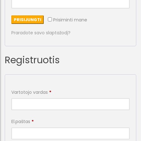
PRISIJUNGTI
Prisiminti mane
Praradote savo slaptažodį?
Registruotis
Privalomas
Vartotojo vardas
*
Privalomas
El.paštas
*