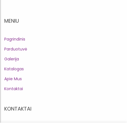
MENIU
Pagrindinis
Parduotuvė
Galerija
Katalogas
Apie Mus
Kontaktai
KONTAKTAI
El.paštas: info@vinciplay.lt