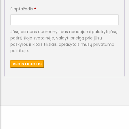
Privalomas
Slaptažodis
*
Jūsų asmens duomenys bus naudojami palaikyti jūsų
patirtį šioje svetainėje, valdyti prieigą prie jūsų
paskyros ir kitais tikslais, aprašytais mūsų
privatumo
politikoje
.
REGISTRUOTIS