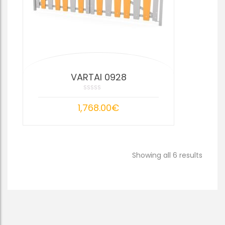
VARTAI 0928
1,768.00
€
Sorted
Showing all 6 results
by
price:
low
to
high