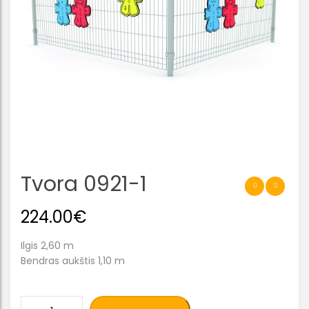
Tvora 0921-1
224.00
€
Ilgis 2,60 m
Bendras aukštis 1,10 m
produkto