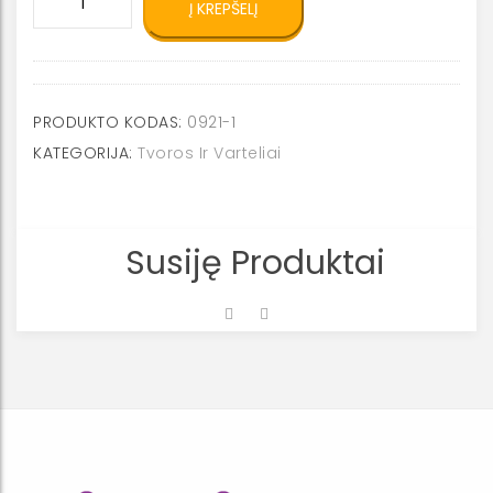
Į KREPŠELĮ
kiekis:
Tvora
0921-
1
PRODUKTO KODAS:
0921-1
KATEGORIJA:
Tvoros Ir Varteliai
Susiję Produktai