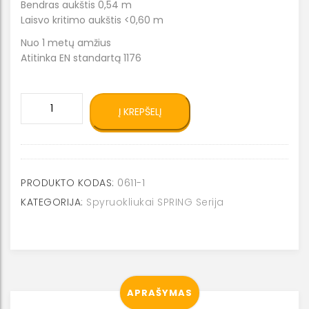
Bendras aukštis 0,54 m
Laisvo kritimo aukštis <0,60 m
Nuo 1 metų amžius
Atitinka EN standartą 1176
produkto
Į KREPŠELĮ
kiekis:
Spyruokliukas
staliukas
su
kėdutėmis
PRODUKTO KODAS:
0611-1
0611-
KATEGORIJA:
Spyruokliukai SPRING Serija
1
APRAŠYMAS