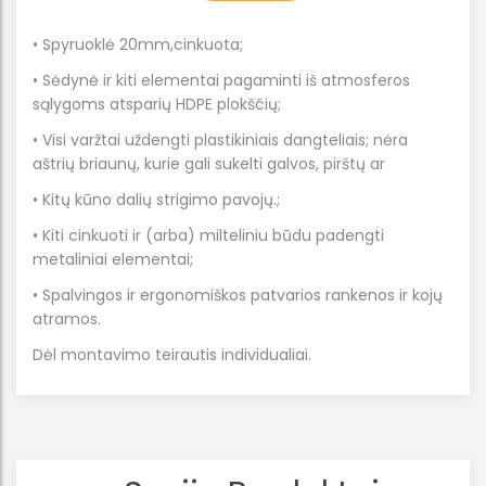
• Spyruoklė 20mm,cinkuota;
• Sėdynė ir kiti elementai pagaminti iš atmosferos
sąlygoms atsparių HDPE plokščių;
• Visi varžtai uždengti plastikiniais dangteliais; nėra
aštrių briaunų, kurie gali sukelti galvos, pirštų ar
• Kitų kūno dalių strigimo pavojų.;
• Kiti cinkuoti ir (arba) milteliniu būdu padengti
metaliniai elementai;
• Spalvingos ir ergonomiškos patvarios rankenos ir kojų
atramos.
Dėl montavimo teirautis individualiai.