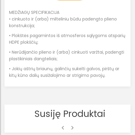
MEDŽIAGŲ SPECIFIKACIJA
• cinkuoto ir (arba) milteliniu būdu padengto plieno
konstrukcija;
• Plokštės pagamintos iš atmosferos sąlygoms atsparių
HDPE plokščių;
• Nerūdijančio plieno ir (arba) cinkuoti varžtai, padengti
plastikiniais dangteliais;
• Jokių aštrių briaunų, galinčių sukelti galvos, pirštų ar
kitų kūno dalių susižalojimo ar strigimo pavojų.
Susiję Produktai