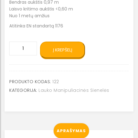
Bendras aukštis 0,97 m
Laisvo kritimo aukštis <0,60 m
Nuo 1 metų amžius
Atitinka EN standartą 1176
produkto
Į KREPŠELĮ
kiekis:
Manipuliacinė
sienelė
0122
PRODUKTO KODAS:
122
KATEGORIJA:
Lauko Manipuliacinės Sienelės
APRAŠYMAS