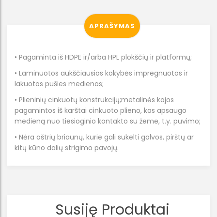
APRAŠYMAS
• Pagaminta iš HDPE ir/arba HPL plokščių ir platformų;
• Laminuotos aukščiausios kokybės impregnuotos ir
lakuotos pušies medienos;
• Plieninių cinkuotų konstrukcijų;metalinės kojos
pagamintos iš karštai cinkuoto plieno, kas apsaugo
medieną nuo tiesioginio kontakto su žeme, t.y. puvimo;
• Nėra aštrių briaunų, kurie gali sukelti galvos, pirštų ar
kitų kūno dalių strigimo pavojų.
Susiję Produktai