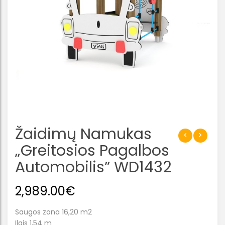
Žaidimų Namukas
„Greitosios Pagalbos
Automobilis” WD1432
2,989.00
€
Saugos zona 16,20 m2
Ilgis 1,54 m