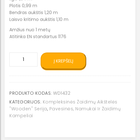
Plotis 0,99 m
Bendras aukštis 1,20 m
Laisvo kritimo aukštis 1,10 m
Amžius nuo 1 metų
Atitinka EN standartus 1176
produkto
Į KREPŠELĮ
kiekis:
Žaidimų
namukas
"Greitosios
pagalbos
PRODUKTO KODAS:
WD1432
automobilis"
KATEGORIJOS:
Kompleksinės Žaidimų Aikštelės
WD1432
"Wooden" Serija
,
Pavesinės, Namukai Ir Žaidimų
Kampeliai