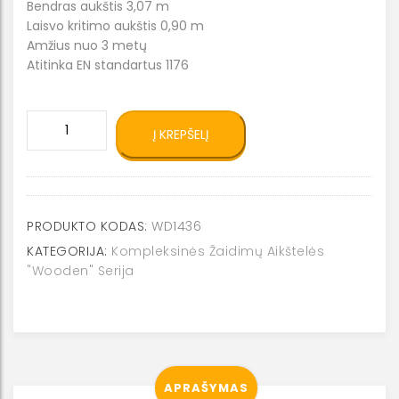
Bendras aukštis 3,07 m
Laisvo kritimo aukštis 0,90 m
Amžius nuo 3 metų
Atitinka EN standartus 1176
produkto
Į KREPŠELĮ
kiekis:
Žaidimų
kompleksas
WD1436
PRODUKTO KODAS:
WD1436
KATEGORIJA:
Kompleksinės Žaidimų Aikštelės
"Wooden" Serija
APRAŠYMAS