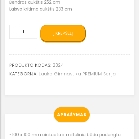
Bendras aukštis 252 cm
Laisvo kritimo aukštis 233 cm
produkto
Į KREPŠELĮ
kiekis:
Gatvės
gimnastikos
kompleksas
2324
PRODUKTO KODAS:
2324
KATEGORIJA:
Lauko Gimnastika PREMIUM Serija
APRAŠYMAS
• 100 x 100 mm cinkuota ir milteliniu būdu padengta