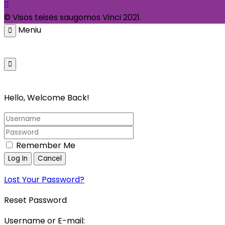
© Visos teisės saugomos Vinci 2021.
Meniu
Pagrindinis
Parduotuvė
Galerija
Kata
Hello, Welcome Back!
Remember Me
Lost Your Password?
Reset Password
Username or E-mail: