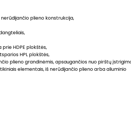
nerūdijančio plieno konstrukcija,
dangteliais,
a prie HDPE plokštės,
atsparios HPL plokštės,
nčio plieno grandinėmis, apsaugančios nuo pirštų įstrigim
tikiniais elementais, iš nerūdijančio plieno arba aliuminio