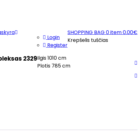
askyra
SHOPPING BAG
0 item
0.00
€
Login
Krepšelis tuščias
Register
leksas 2329
Ilgis 1010 cm
Plotis 785 cm