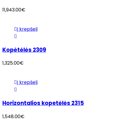
11,943.00
€
Į krepšelį
Kopėtėlės 2309
1,325.00
€
Į krepšelį
Horizontalios kopetėlės 2315
1,548.00
€