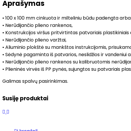
Aprašymas
• 100 x 100 mm cinkuota ir milteliniu būdu padengta arba 
• Nerūdijančio plieno rankenos,
• Konstrukcijos viršus pritvirtintas patvariais plastikiniais 
• Nerūdijančio plieno varžtai,
• Aliuminio plokštė su mankštos instrukcijomis, prisukam
• Sėdynė pagaminta iš patvarios, neslidžios ir vandeniui 
• Nerūdijančio plieno rankenos su kalibruotomis nerūdija
• Plieninės virvės iš PP pynės, sujungtos su patvariais plas
Galimas spalvų pasirinkimas.
Susiję produktai