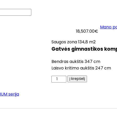
Mano p
logas
Apie mus
Kontaktai
18,507.00
€
Saugos zona 134,8 m2
Gatvės gimnastikos komp
Bendras aukštis 347 cm
Laisvo kritimo aukštis 247 cm
produkto
Į krepšelį
kiekis:
Gatvės
UM serija
gimnastikos
kompleksas
2329