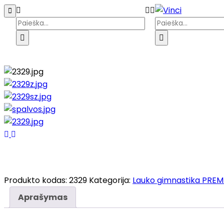
Pagrindinis
Parduotuvė
Galerija
Kata
Produkto kodas:
2329
Kategorija:
Lauko gimnastika PREMI
Aprašymas