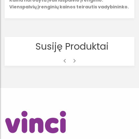
Kaina nurodyta įvairiaspalvio įrenginio.
Vienspalvių įrenginių kainos teirautis vadybininko.
Susiję Produktai