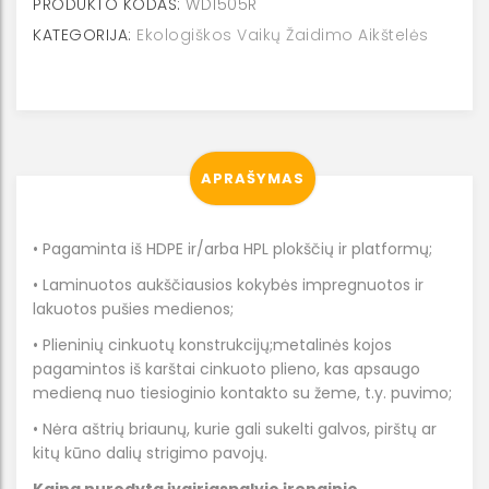
PRODUKTO KODAS:
WD1505R
R
KATEGORIJA:
Ekologiškos Vaikų Žaidimo Aikštelės
pritaikytas
neįgaliesiems
APRAŠYMAS
• Pagaminta iš HDPE ir/arba HPL plokščių ir platformų;
• Laminuotos aukščiausios kokybės impregnuotos ir
lakuotos pušies medienos;
• Plieninių cinkuotų konstrukcijų;metalinės kojos
pagamintos iš karštai cinkuoto plieno, kas apsaugo
medieną nuo tiesioginio kontakto su žeme, t.y. puvimo;
• Nėra aštrių briaunų, kurie gali sukelti galvos, pirštų ar
kitų kūno dalių strigimo pavojų.