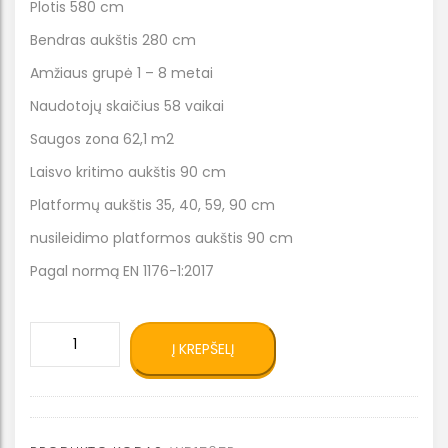
Plotis 580 cm
Bendras aukštis 280 cm
Amžiaus grupė 1 – 8 metai
Naudotojų skaičius 58 vaikai
Saugos zona 62,1 m2
Laisvo kritimo aukštis 90 cm
Platformų aukštis 35, 40, 59, 90 cm
nusileidimo platformos aukštis 90 cm
Pagal normą EN 1176-1:2017
produkto
Į KREPŠELĮ
kiekis:
Eko
žaidimų
kompleksas
WD1505