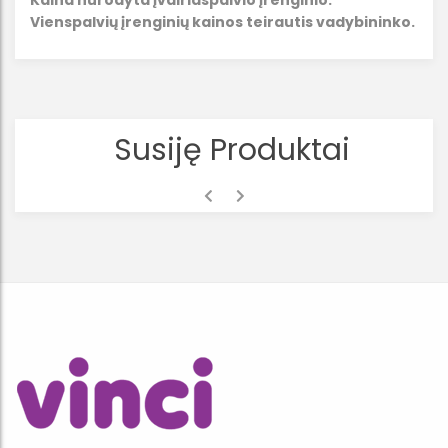
Kaina nurodyta įvairiaspalvio įrenginio.
Vienspalvių įrenginių kainos teirautis vadybininko.
Susiję Produktai