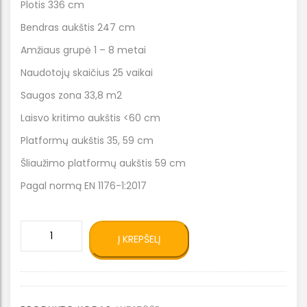
Plotis 336 cm
Bendras aukštis 247 cm
Amžiaus grupė 1 – 8 metai
Naudotojų skaičius 25 vaikai
Saugos zona 33,8 m2
Laisvo kritimo aukštis <60 cm
Platformų aukštis 35, 59 cm
Šliaužimo platformų aukštis 59 cm
Pagal normą EN 1176-1:2017
produkto
Į KREPŠELĮ
kiekis:
Eko
kompleksinė
lauko
žaidimų