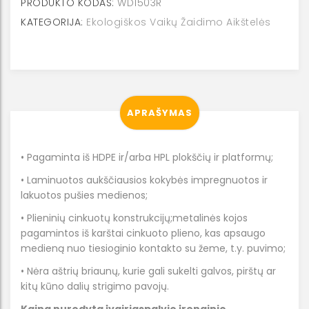
PRODUKTO KODAS:
WD1503R
aikštelė
KATEGORIJA:
Ekologiškos Vaikų Žaidimo Aikštelės
WD1503
R
APRAŠYMAS
• Pagaminta iš HDPE ir/arba HPL plokščių ir platformų;
• Laminuotos aukščiausios kokybės impregnuotos ir
lakuotos pušies medienos;
• Plieninių cinkuotų konstrukcijų;metalinės kojos
pagamintos iš karštai cinkuoto plieno, kas apsaugo
medieną nuo tiesioginio kontakto su žeme, t.y. puvimo;
• Nėra aštrių briaunų, kurie gali sukelti galvos, pirštų ar
kitų kūno dalių strigimo pavojų.