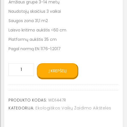
Amžiaus grupė 3-14 metų
Naudotojų skaičius 3 vaikai
Saugos zona 31,1 m2
Laisvo kritimo aukštis <60 cm
Platformų aukštis 35 cm
Pagal normą EN 1176-1:2017
produkto
Į KREPŠELĮ
kiekis:
Eko
šliaužynės
WD1447
R
PRODUKTO KODAS:
WD1447R
KATEGORIJA:
Ekologiškos Vaikų Žaidimo Aikštelės