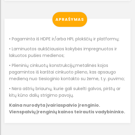
APRAŠYMAS
• Pagaminta iš HDPE ir/arba HPL plokščių ir platformų;
• Laminuotos aukščiausios kokybės impregnuotos ir
lakuotos pušies medienos;
• Plieninių cinkuotų konstrukcijų;metalinės kojos
pagamintos iš karštai cinkuoto plieno, kas apsaugo
medieną nuo tiesioginio kontakto su žeme, t.y. puvimo;
• Nėra aštrių briaunų, kurie gali sukelti galvos, pirštų ar
kitų kūno dalių strigimo pavojų.
Kaina nurodyta įvairiaspalvio įrenginio.
Vienspalvių įrenginių kainos teirautis vadybininko.