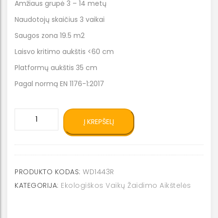
Amžiaus grupė 3 – 14 metų
Naudotojų skaičius 3 vaikai
Saugos zona 19.5 m2
Laisvo kritimo aukštis <60 cm
Platformų aukštis 35 cm
Pagal normą EN 1176-1:2017
produkto
Į KREPŠELĮ
kiekis:
Eko
šliaužynės
WD1443
R
PRODUKTO KODAS:
WD1443R
KATEGORIJA:
Ekologiškos Vaikų Žaidimo Aikštelės