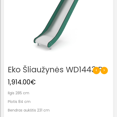
Eko Šliaužynės WD1443 R
1,914.00
€
Ilgis 285 cm
Plotis 84 cm
Bendras aukštis 231 cm