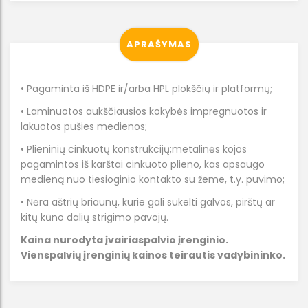
APRAŠYMAS
• Pagaminta iš HDPE ir/arba HPL plokščių ir platformų;
• Laminuotos aukščiausios kokybės impregnuotos ir
lakuotos pušies medienos;
• Plieninių cinkuotų konstrukcijų;metalinės kojos
pagamintos iš karštai cinkuoto plieno, kas apsaugo
medieną nuo tiesioginio kontakto su žeme, t.y. puvimo;
• Nėra aštrių briaunų, kurie gali sukelti galvos, pirštų ar
kitų kūno dalių strigimo pavojų.
Kaina nurodyta įvairiaspalvio įrenginio.
Vienspalvių įrenginių kainos teirautis vadybininko.