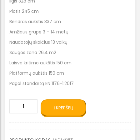
Ilgis 328 cm
Plotis 245 cm
Bendras aukštis 337 cm
Amžiaus grupė 3 – 14 metų
Naudotojų skaičius 13 vaikų
Saugos zona 26,4 m2
Laisvo kritimo aukštis 150 cm
Platformų aukštis 150 cm
Pagal standartą EN 1176-1:2017
produkto
Į KREPŠELĮ
kiekis:
Eko
kompleksinė
lauko
žaidimų
PRODUKTO KODAS:
WD1405R