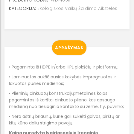
aikštelė
KATEGORIJA:
Ekologiškos Vaikų Žaidimo Aikštelės
WD1405
R
APRAŠYMAS
• Pagaminta iš HDPE ir/arba HPL plokščių ir platformų;
• Laminuotos aukščiausios kokybės impregnuotos ir
lakuotos pušies medienos;
• Plieninių cinkuotų konstrukcijų;metalinės kojos
pagamintos iš karštai cinkuoto plieno, kas apsaugo
medieną nuo tiesioginio kontakto su žeme, t.y. puvimo;
• Nėra aštrių briaunų, kurie gali sukelti galvos, pirštų ar
kitų kūno dalių strigimo pavojų.
Kaina nurodyta įvairiaspalvio įrenginio.