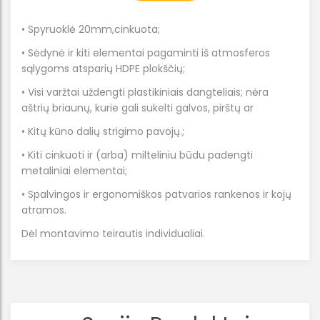
• Spyruoklė 20mm,cinkuota;
• Sėdynė ir kiti elementai pagaminti iš atmosferos
sąlygoms atsparių HDPE plokščių;
• Visi varžtai uždengti plastikiniais dangteliais; nėra
aštrių briaunų, kurie gali sukelti galvos, pirštų ar
• Kitų kūno dalių strigimo pavojų.;
• Kiti cinkuoti ir (arba) milteliniu būdu padengti
metaliniai elementai;
• Spalvingos ir ergonomiškos patvarios rankenos ir kojų
atramos.
Dėl montavimo teirautis individualiai.