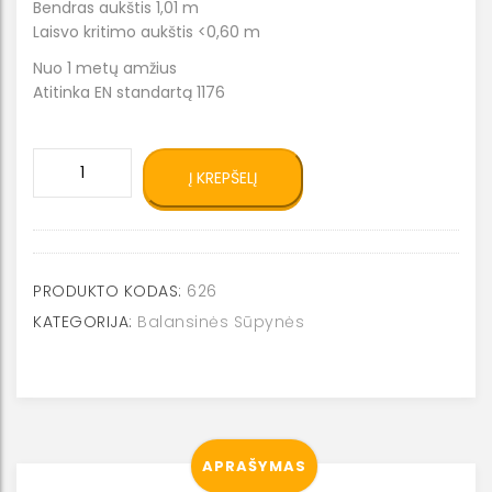
Bendras aukštis 1,01 m
Laisvo kritimo aukštis <0,60 m
Nuo 1 metų amžius
Atitinka EN standartą 1176
produkto
Į KREPŠELĮ
kiekis:
Spyruokliukas
balansinis
katinas
0626
PRODUKTO KODAS:
626
KATEGORIJA:
Balansinės Sūpynės
APRAŠYMAS