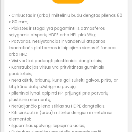
• Cinkuotas ir (arba) milteliniu būdu dengtas plienas 80
x 80 mm;
• Plokštės ir stogai yra pagaminti iš atmosferos
sąlygomis atsparių HDPE arba HPL plokščių;
• Patvarios, neslystančios ir vandeniui atsparios
kvadratinės platformos ir laipiojimo sienos iš faneros
arba HPL;
• Visi varžtai, padengti plastikiniais dangteliais;
• Konstrukcijos viršus yra pritvirtintas guminiais
gaubteliais;
• Nėra aštrių briaunų, kurie gali sukelti galvos, pirštų ar
kitų kūno dalių užstrigimo pavojų;
• plieniniai lynai, apipinti PP, prijungti prie patvarių
plastikinių elementų;
• Nerūdijančio plieno stiklas su HDPE dangteliais;
• Kiti cinkuoti ir (arba) milteliai dengiami metaliniai
elementai;
• ilgaamžiai, spalvingi laipiojimo uolos;