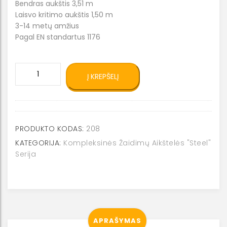
Bendras aukštis 3,51 m
Laisvo kritimo aukštis 1,50 m
3-14 metų amžius
Pagal EN standartus 1176
produkto
Į KREPŠELĮ
kiekis:
Žaidimų
kompleksas
0208
PRODUKTO KODAS:
208
KATEGORIJA:
Kompleksinės Žaidimų Aikštelės "Steel"
Serija
APRAŠYMAS