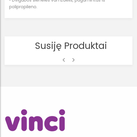
• Dvigubos sienelės vamzdelis, pagamintas iš
polipropileno.
Susiję Produktai