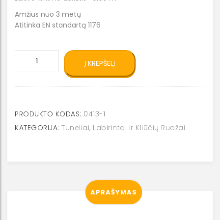
Amžius nuo 3 metų
Atitinka EN standartą 1176
produkto
Į KREPŠELĮ
kiekis:
Kliūčių
ruožas
0413-
1
PRODUKTO KODAS:
0413-1
KATEGORIJA:
Tuneliai, Labirintai Ir Kliūčių Ruožai
APRAŠYMAS