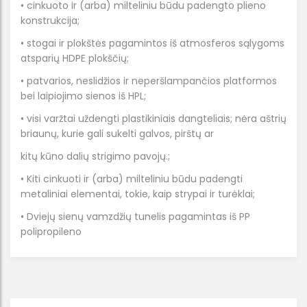
• cinkuoto ir (arba) milteliniu būdu padengto plieno
konstrukcija;
• stogai ir plokštės pagamintos iš atmosferos sąlygoms
atsparių HDPE plokščių;
• patvarios, neslidžios ir neperšlampančios platformos
bei laipiojimo sienos iš HPL;
• visi varžtai uždengti plastikiniais dangteliais; nėra aštrių
briaunų, kurie gali sukelti galvos, pirštų ar
kitų kūno dalių strigimo pavojų.;
• Kiti cinkuoti ir (arba) milteliniu būdu padengti
metaliniai elementai, tokie, kaip strypai ir turėklai;
• Dviejų sienų vamzdžių tunelis pagamintas iš PP
polipropileno