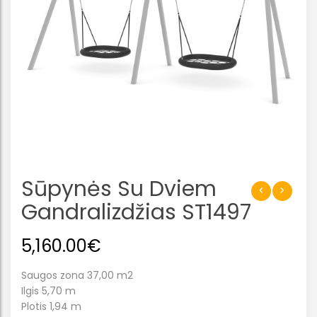
Sūpynės Su Dviem
Gandralizdžias ST1497
5,160.00
€
Saugos zona 37,00 m2
Ilgis 5,70 m
Plotis 1,94 m