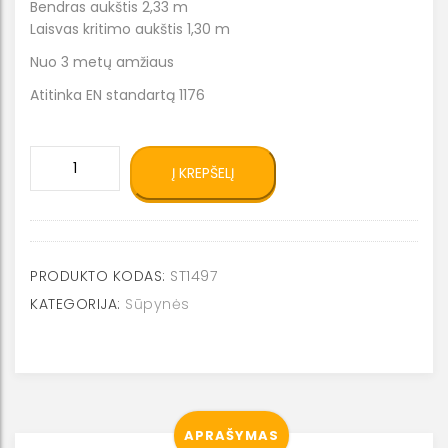
Bendras aukštis 2,33 m
Laisvas kritimo aukštis 1,30 m
Nuo 3 metų amžiaus
Atitinka EN standartą 1176
produkto
Į KREPŠELĮ
kiekis:
Sūpynės
su
dviem
gandralizdžias
PRODUKTO KODAS:
ST1497
ST1497
KATEGORIJA:
Sūpynės
APRAŠYMAS