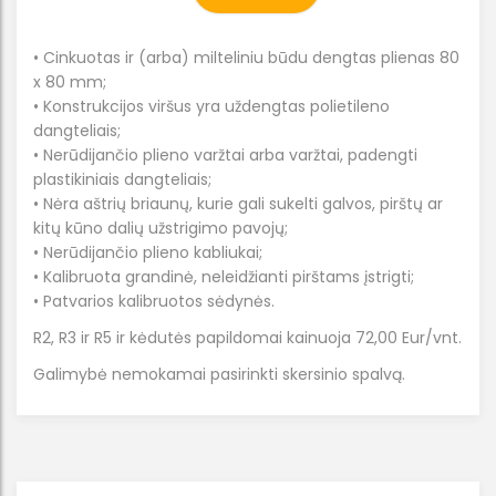
• Cinkuotas ir (arba) milteliniu būdu dengtas plienas 80
x 80 mm;
• Konstrukcijos viršus yra uždengtas polietileno
dangteliais;
• Nerūdijančio plieno varžtai arba varžtai, padengti
plastikiniais dangteliais;
• Nėra aštrių briaunų, kurie gali sukelti galvos, pirštų ar
kitų kūno dalių užstrigimo pavojų;
• Nerūdijančio plieno kabliukai;
• Kalibruota grandinė, neleidžianti pirštams įstrigti;
• Patvarios kalibruotos sėdynės.
R2, R3 ir R5 ir kėdutės papildomai kainuoja 72,00 Eur/vnt.
Galimybė nemokamai pasirinkti skersinio spalvą.