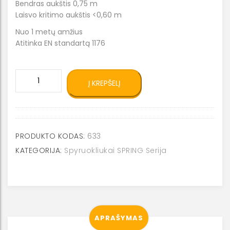
Bendras aukštis 0,75 m
Laisvo kritimo aukštis <0,60 m
Nuo 1 metų amžius
Atitinka EN standartą 1176
produkto
Į KREPŠELĮ
kiekis:
Spyruokliukas
Traktorius
0633
PRODUKTO KODAS:
633
KATEGORIJA:
Spyruokliukai SPRING Serija
APRAŠYMAS