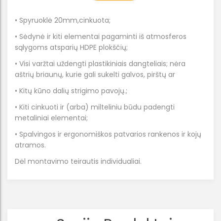
• Spyruoklė 20mm,cinkuota;
• Sėdynė ir kiti elementai pagaminti iš atmosferos
sąlygoms atsparių HDPE plokščių;
• Visi varžtai uždengti plastikiniais dangteliais; nėra
aštrių briaunų, kurie gali sukelti galvos, pirštų ar
• Kitų kūno dalių strigimo pavojų.;
• Kiti cinkuoti ir (arba) milteliniu būdu padengti
metaliniai elementai;
• Spalvingos ir ergonomiškos patvarios rankenos ir kojų
atramos.
Dėl montavimo teirautis individualiai.