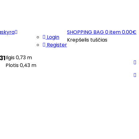
askyra
SHOPPING BAG
0 item
0.00
€
Login
Krepšelis tuščias
Register
31
Ilgis 0,73 m
Plotis 0,43 m