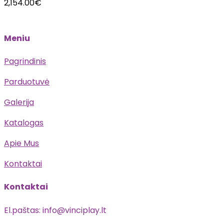
2,154.00
€
Meniu
Pagrindinis
Parduotuvė
Galerija
Katalogas
Apie Mus
Kontaktai
Kontaktai
El.paštas: info@vinciplay.lt