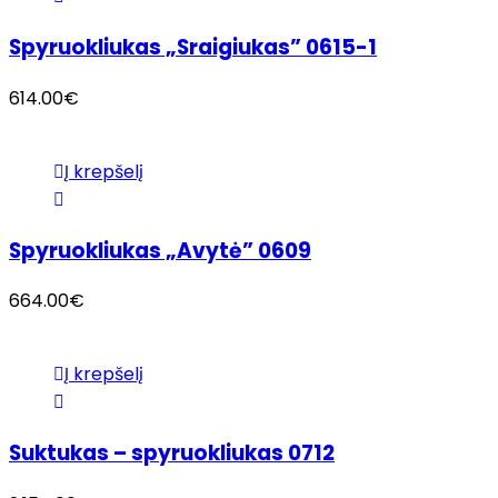
Spyruokliukas „Sraigiukas” 0615-1
614.00
€
Į krepšelį
Spyruokliukas „Avytė” 0609
664.00
€
Į krepšelį
Suktukas – spyruokliukas 0712