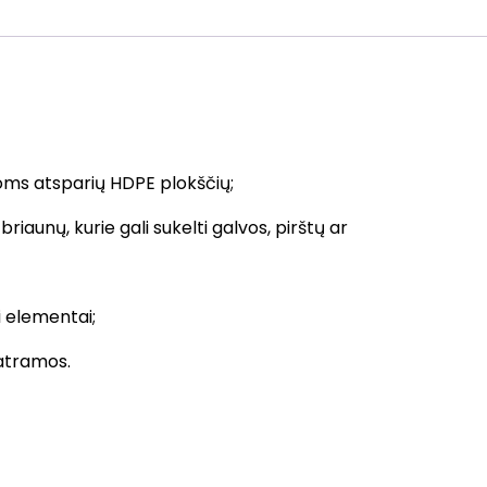
0631
goms atsparių HDPE plokščių;
 briaunų, kurie gali sukelti galvos, pirštų ar
i elementai;
 atramos.