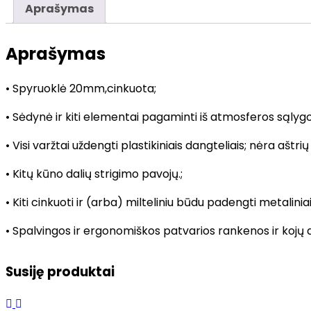
Aprašymas
Aprašymas
• Spyruoklė 20mm,cinkuota;
• Sėdynė ir kiti elementai pagaminti iš atmosferos sąly
• Visi varžtai uždengti plastikiniais dangteliais; nėra aštrių
• Kitų kūno dalių strigimo pavojų.;
• Kiti cinkuoti ir (arba) milteliniu būdu padengti metalinia
• Spalvingos ir ergonomiškos patvarios rankenos ir kojų
Susiję produktai