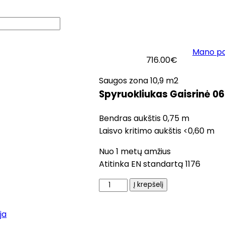
Mano p
logas
Apie mus
Kontaktai
716.00
€
Saugos zona 10,9 m2
Spyruokliukas Gaisrinė 06
Bendras aukštis 0,75 m
Laisvo kritimo aukštis <0,60 m
Nuo 1 metų amžius
Atitinka EN standartą 1176
produkto
Į krepšelį
kiekis:
Spyruokliukas
ja
Gaisrinė