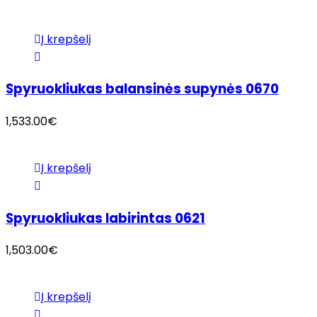
Į krepšelį
Spyruokliukas balansinės supynės 0670
1,533.00
€
Į krepšelį
Spyruokliukas labirintas 0621
1,503.00
€
Į krepšelį