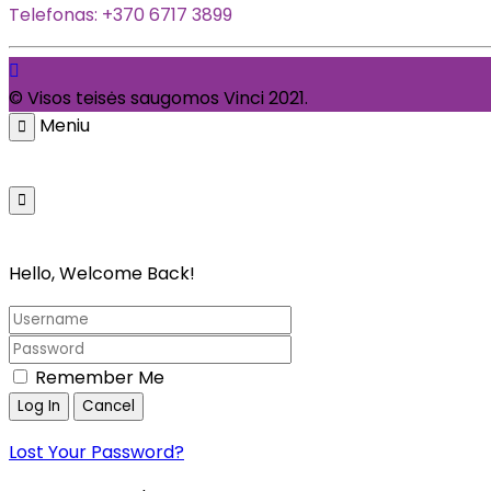
Telefonas: +370 6717 3899
© Visos teisės saugomos Vinci 2021.
Meniu
Pagrindinis
Parduotuvė
Galerija
Kata
Hello, Welcome Back!
Remember Me
Lost Your Password?