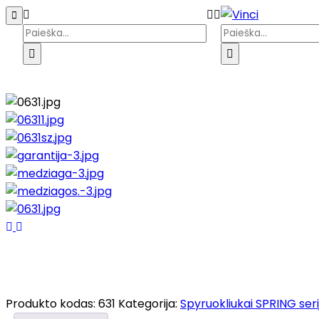
Pagrindinis
Parduotuvė
Galerija
Kata
Produkto kodas:
631
Kategorija:
Spyruokliukai SPRING seri