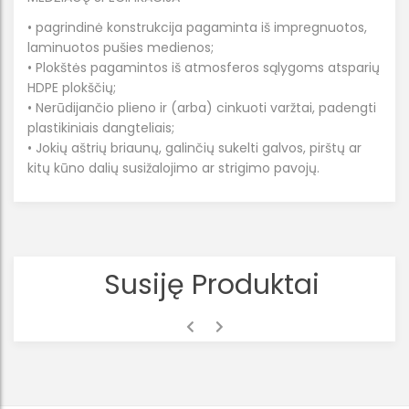
• pagrindinė konstrukcija pagaminta iš impregnuotos,
laminuotos pušies medienos;
• Plokštės pagamintos iš atmosferos sąlygoms atsparių
HDPE plokščių;
• Nerūdijančio plieno ir (arba) cinkuoti varžtai, padengti
plastikiniais dangteliais;
• Jokių aštrių briaunų, galinčių sukelti galvos, pirštų ar
kitų kūno dalių susižalojimo ar strigimo pavojų.
Susiję Produktai