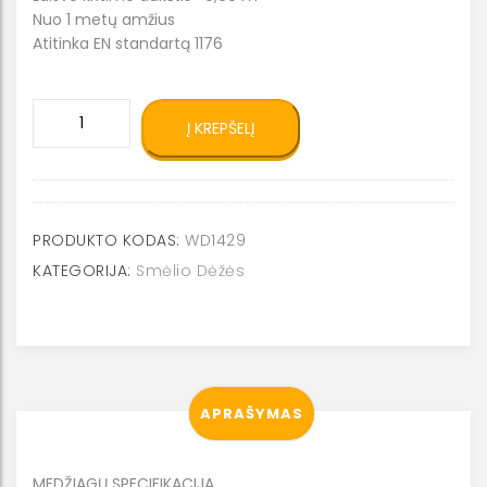
Nuo 1 metų amžius
Atitinka EN standartą 1176
produkto
Į KREPŠELĮ
kiekis:
Smėlio
dėžė
WD1429
PRODUKTO KODAS:
WD1429
KATEGORIJA:
Smėlio Dėžės
APRAŠYMAS
MEDŽIAGŲ SPECIFIKACIJA