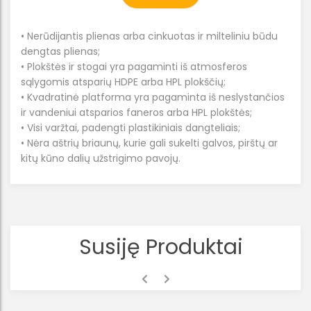
• Nerūdijantis plienas arba cinkuotas ir milteliniu būdu
dengtas plienas;
• Plokštės ir stogai yra pagaminti iš atmosferos
sąlygomis atsparių HDPE arba HPL plokščių;
• Kvadratinė platforma yra pagaminta iš neslystančios
ir vandeniui atsparios faneros arba HPL plokštės;
• Visi varžtai, padengti plastikiniais dangteliais;
• Nėra aštrių briaunų, kurie gali sukelti galvos, pirštų ar
kitų kūno dalių užstrigimo pavojų.
Susiję Produktai