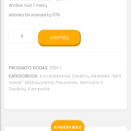
Amžius nuo 1 metų
Atitinka EN standartą 1176
produkto
Į KREPŠELĮ
kiekis:
Žaidimų
namukas
0101-
1
PRODUKTO KODAS:
0101-1
KATEGORIJOS:
Kompleksinės Žaidimų Aikštelės "Mini
Sweet" Mažiausiems
,
Pavesinės, Namukai Ir
Žaidimų Kampeliai
APRAŠYMAS