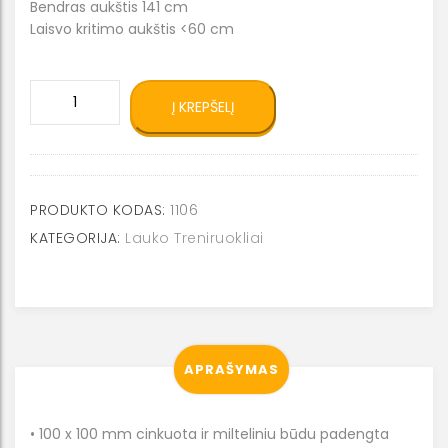
Bendras aukštis 141 cm
Laisvo kritimo aukštis <60 cm
produkto
Į KREPŠELĮ
kiekis:
Lauko
treniruoklis
ėjimas
1106
PRODUKTO KODAS:
1106
KATEGORIJA:
Lauko Treniruokliai
APRAŠYMAS
• 100 x 100 mm cinkuota ir milteliniu būdu padengta