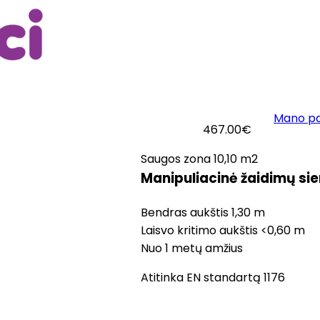
Mano p
ogas
Apie mus
Kontaktai
467.00
€
Saugos zona 10,10 m2
Manipuliacinė žaidimų si
Bendras aukštis 1,30 m
Laisvo kritimo aukštis <0,60 m
Nuo 1 metų amžius
Atitinka EN standartą 1176