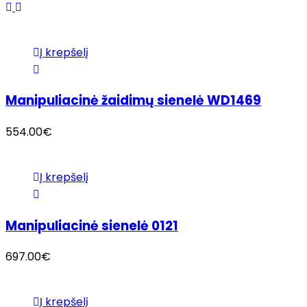
Į krepšelį
Manipuliacinė žaidimų sienelė WD1469
554.00
€
Į krepšelį
Manipuliacinė sienelė 0121
697.00
€
Į krepšelį