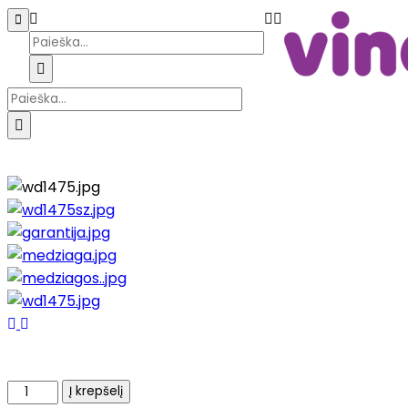
Pagrindinis
Parduotuvė
Galerija
Katal
produkto
Į krepšelį