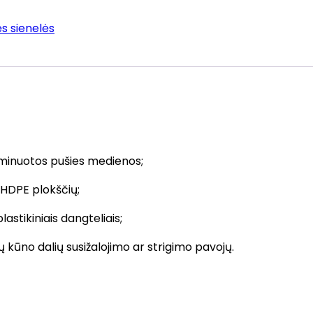
s sienelės
aminuotos pušies medienos;
HDPE plokščių;
lastikiniais dangteliais;
itų kūno dalių susižalojimo ar strigimo pavojų.