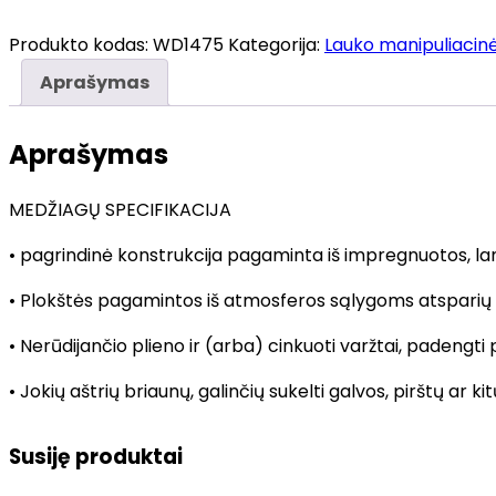
kiekis:
Manipuliacinė
Produkto kodas:
WD1475
Kategorija:
Lauko manipuliacinė
žaidimų
Aprašymas
sienelė
WD1475
Aprašymas
MEDŽIAGŲ SPECIFIKACIJA
• pagrindinė konstrukcija pagaminta iš impregnuotos, l
• Plokštės pagamintos iš atmosferos sąlygoms atsparių 
• Nerūdijančio plieno ir (arba) cinkuoti varžtai, padengti p
• Jokių aštrių briaunų, galinčių sukelti galvos, pirštų ar k
Susiję produktai