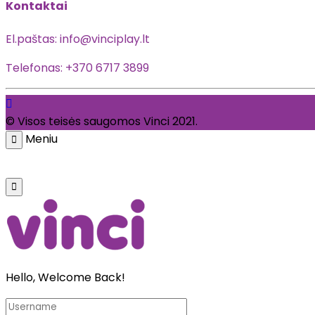
Kontaktai
El.paštas: info@vinciplay.lt
Telefonas: +370 6717 3899
© Visos teisės saugomos Vinci 2021.
Meniu
Pagrindinis
Parduotuvė
Galerija
Katal
Hello, Welcome Back!