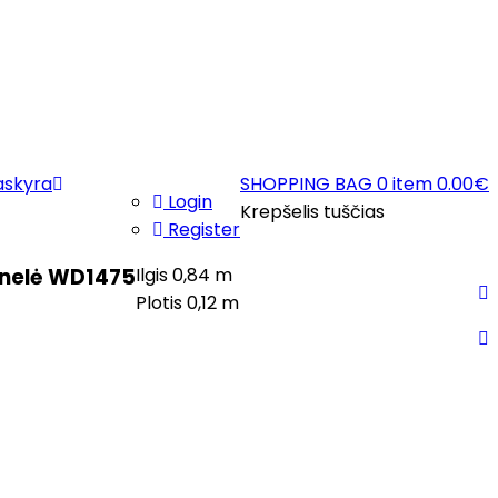
askyra
SHOPPING BAG
0 item
0.00
€
Login
Krepšelis tuščias
Register
enelė WD1475
Ilgis 0,84 m
Plotis 0,12 m