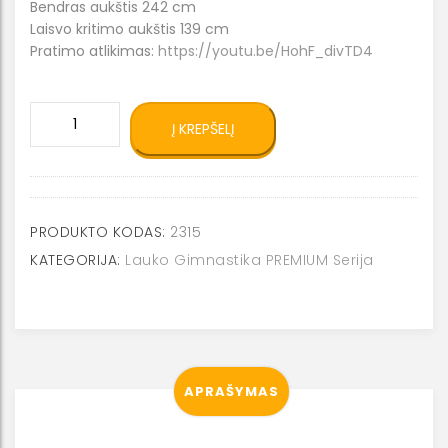
Bendras aukštis 242 cm
Laisvo kritimo aukštis 139 cm
Pratimo atlikimas:
https://youtu.be/HohF_divTD4
produkto
Į KREPŠELĮ
kiekis:
Horizontalios
kopetėlės
2315
PRODUKTO KODAS:
2315
KATEGORIJA:
Lauko Gimnastika PREMIUM Serija
APRAŠYMAS