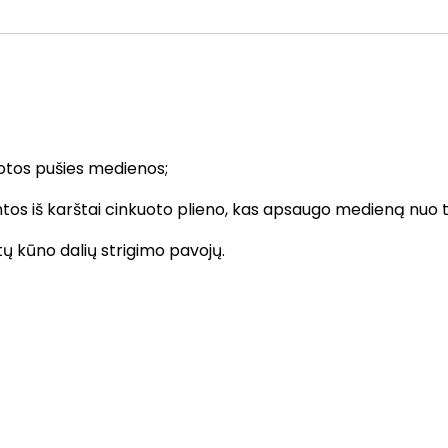
otos pušies medienos;
ntos iš karštai cinkuoto plieno, kas apsaugo medieną nuo t
kitų kūno dalių strigimo pavojų.