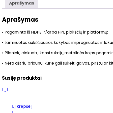
Aprašymas
WD1453
Aprašymas
• Pagaminta iš HDPE ir/arba HPL plokščių ir platformų;
• Laminuotos aukščiausios kokybės impregnuotos ir laku
• Plieninių cinkuotų konstrukcijų;metalinės kojos pagami
• Nėra aštrių briaunų, kurie gali sukelti galvos, pirštų ar 
Susiję produktai
Į krepšelį