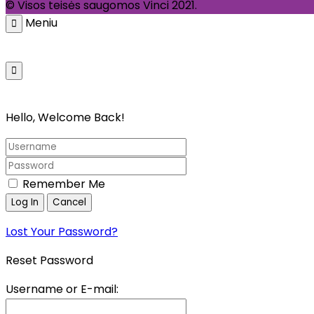
© Visos teisės saugomos Vinci 2021.
Meniu
Pagrindinis
Parduotuvė
Galerija
Kata
Hello, Welcome Back!
Remember Me
Lost Your Password?
Reset Password
Username or E-mail: