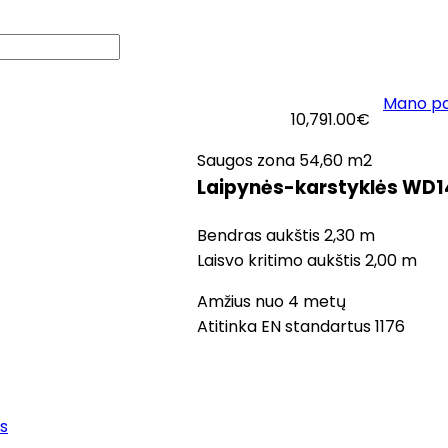
Mano p
logas
Apie mus
Kontaktai
10,791.00
€
Saugos zona 54,60 m2
Laipynės-karstyklės WD
Bendras aukštis 2,30 m
Laisvo kritimo aukštis 2,00 m
Amžius nuo 4 metų
Atitinka EN standartus 1176
ės