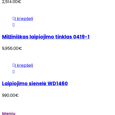
2,514.00
€
Į krepšelį
Milžiniškas laipiojimo tinklas 0419-1
9,956.00
€
Į krepšelį
Laipiojimo sienelė WD1460
990.00
€
Meniu