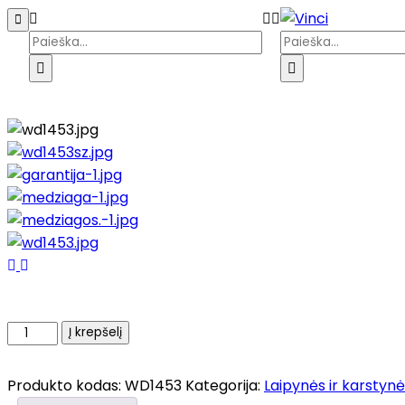
Pagrindinis
Parduotuvė
Galerija
Kata
produkto
Į krepšelį
kiekis:
Laipynės-
Produkto kodas:
WD1453
Kategorija:
Laipynės ir karstyn
karstyklės