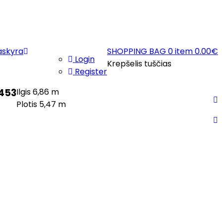
askyra
SHOPPING BAG
0 item
0.00
€
Login
Krepšelis tuščias
Register
1453
Ilgis 6,86 m
Plotis 5,47 m