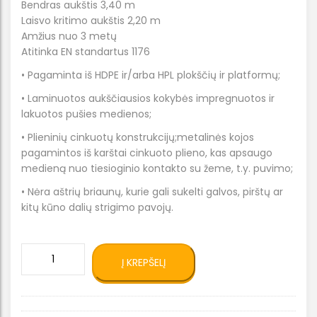
Bendras aukštis 3,40 m
Laisvo kritimo aukštis 2,20 m
Amžius nuo 3 metų
Atitinka EN standartus 1176
• Pagaminta iš HDPE ir/arba HPL plokščių ir platformų;
• Laminuotos aukščiausios kokybės impregnuotos ir
lakuotos pušies medienos;
• Plieninių cinkuotų konstrukcijų;metalinės kojos
pagamintos iš karštai cinkuoto plieno, kas apsaugo
medieną nuo tiesioginio kontakto su žeme, t.y. puvimo;
• Nėra aštrių briaunų, kurie gali sukelti galvos, pirštų ar
kitų kūno dalių strigimo pavojų.
produkto
Į KREPŠELĮ
kiekis:
Žaidimų
kompleksas
WD1413