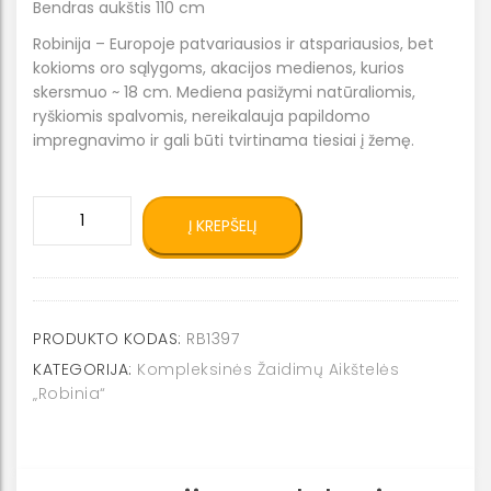
Bendras aukštis 110 cm
Robinija – Europoje patvariausios ir atspariausios, bet
kokioms oro sąlygoms, akacijos medienos, kurios
skersmuo ~ 18 cm. Mediena pasižymi natūraliomis,
ryškiomis spalvomis, nereikalauja papildomo
impregnavimo ir gali būti tvirtinama tiesiai į žemę.
produkto
Į KREPŠELĮ
kiekis:
Natūralios
medienos
ROBINIA
tvorelė
PRODUKTO KODAS:
RB1397
RB1397
KATEGORIJA:
Kompleksinės Žaidimų Aikštelės
„Robinia“