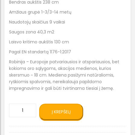
Bendras aukštis 238 cm
Amžiaus grupė 1-3/3-14 metų
Naudotojų skaičius 9 vaikai
Saugos zona 40,3 m2
Laisvo kritimo aukštis 130 cm
Pagal EN standartą 1176-1:2017
Robinija – Europoje patvariausios ir atspariausios, bet
kokioms oro sąlygoms, akacijos medienos, kurios
skersmuo ~ 18 cm. Mediena pasižymi natūraliomis,
ryškiomis spalvomis, nereikalauja papildomo
impregnavimo ir gali būti tvirtinama tiesiai į žemę.
produkto
Į KREPŠELĮ
kiekis:
Natūralios
medienos
ROBINIA