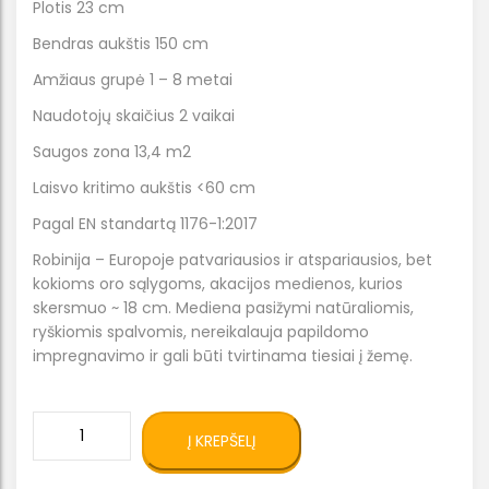
Plotis 23 cm
Bendras aukštis 150 cm
Amžiaus grupė 1 – 8 metai
Naudotojų skaičius 2 vaikai
Saugos zona 13,4 m2
Laisvo kritimo aukštis <60 cm
Pagal EN standartą 1176-1:2017
Robinija – Europoje patvariausios ir atspariausios, bet
kokioms oro sąlygoms, akacijos medienos, kurios
skersmuo ~ 18 cm. Mediena pasižymi natūraliomis,
ryškiomis spalvomis, nereikalauja papildomo
impregnavimo ir gali būti tvirtinama tiesiai į žemę.
produkto
Į KREPŠELĮ
kiekis:
Natūralios