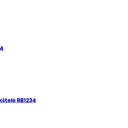
34
kštelė RB1234