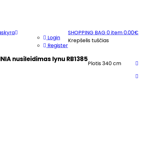
askyra
SHOPPING BAG
0 item
0.00
€
Login
Krepšelis tuščias
Register
NIA nusileidimas lynu RB1385
Plotis 340 cm