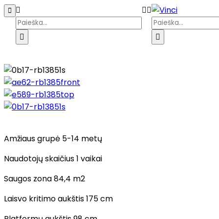
Pagrindinis
Parduotuvė
Galerija
Kata
Amžiaus grupė 5-14 metų
Naudotojų skaičius 1 vaikai
Saugos zona 84,4 m2
Laisvo kritimo aukštis 175 cm
Platformų aukštis 98 cm