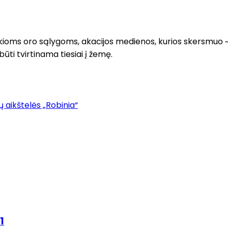
kokioms oro sąlygoms, akacijos medienos, kurios skersmuo 
ti tvirtinama tiesiai į žemę.
 aikštelės „Robinia“
1