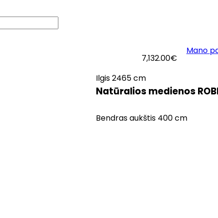
Mano p
logas
Apie mus
Kontaktai
7,132.00
€
Ilgis 2465 cm
Natūralios medienos ROBI
Bendras aukštis 400 cm