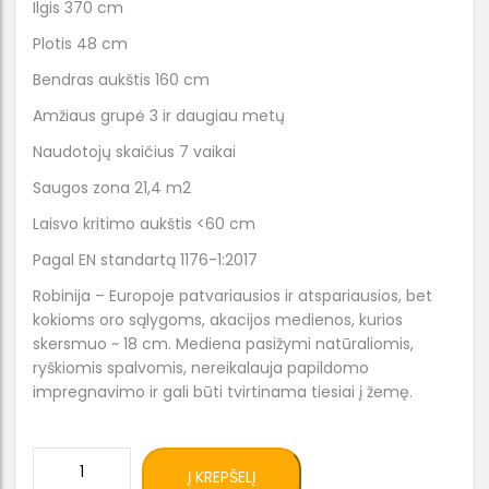
Ilgis 370 cm
Plotis 48 cm
Bendras aukštis 160 cm
Amžiaus grupė 3 ir daugiau metų
Naudotojų skaičius 7 vaikai
Saugos zona 21,4 m2
Laisvo kritimo aukštis <60 cm
Pagal EN standartą 1176-1:2017
Robinija – Europoje patvariausios ir atspariausios, bet
kokioms oro sąlygoms, akacijos medienos, kurios
skersmuo ~ 18 cm. Mediena pasižymi natūraliomis,
ryškiomis spalvomis, nereikalauja papildomo
impregnavimo ir gali būti tvirtinama tiesiai į žemę.
produkto
Į KREPŠELĮ
kiekis: