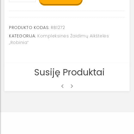
Natūralios
medienos
ROBINIA
laipiojimo
PRODUKTO KODAS:
RB1272
virvė
KATEGORIJA:
Kompleksinės Žaidimų Aikštelės
ir
„Robinia“
balansiniai
kuoliukai
RB1272
Susiję Produktai