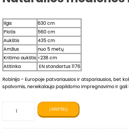
Ilgis
630 cm
Plotis
560 cm
Aukštis
435 cm
Amžius
nuo 5 metų
Kritimo aukštis
<238 cm
Atitinka
EN standartus 1176
Robinija – Europoje patvariausios ir atspariausios, bet 
spalvomis, nereikalauja papildomo impregnavimo ir gali bū
produkto
Į KREPŠELĮ
kiekis:
Natūralios
medienos