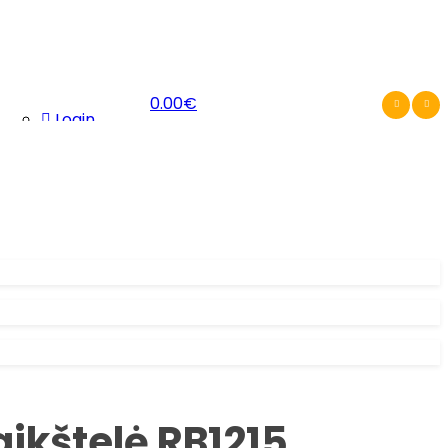
0.00
€
Login
Register
ikštelė RB1215