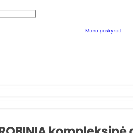
Mano paskyra
logas
Apie mus
Kontaktai
ROBINIA kompleksinė a