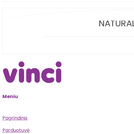
NATŪRAL
Meniu
Pagrindinis
Parduotuvė