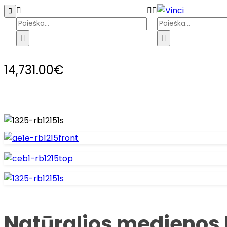
14,731.00
€
Pagrindinis
Parduotuvė
Galerija
Kata
Natūralios medienos 