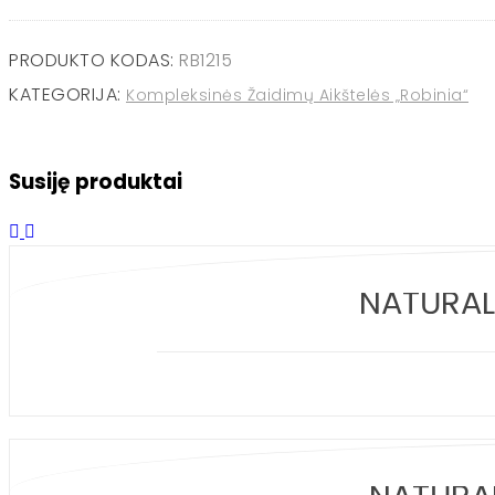
ROBINIA
kompleksinė
PRODUKTO KODAS:
RB1215
aikštelė
KATEGORIJA:
Kompleksinės Žaidimų Aikštelės „Robinia“
RB1215
Susiję produktai
NATŪRAL