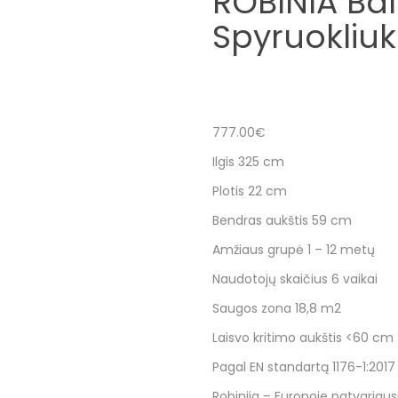
ROBINIA Bal
Spyruokliu
777.00
€
Ilgis 325 cm
Plotis 22 cm
Bendras aukštis 59 cm
Amžiaus grupė 1 – 12 metų
Naudotojų skaičius 6 vaikai
Saugos zona 18,8 m2
Laisvo kritimo aukštis <60 cm
Pagal EN standartą 1176-1:2017
Robinija – Europoje patvariaus