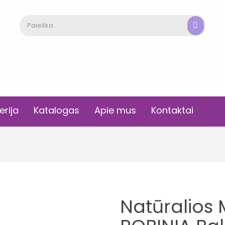
erija
Katalogas
Apie mus
Kontaktai
Natūralios