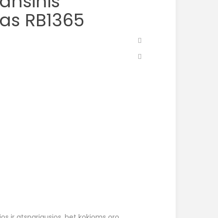
ansinis
kas RB1365
ios ir atspariausios, bet kokioms oro