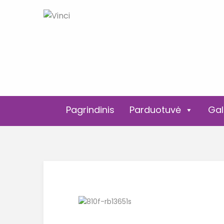
Pagrindinis
Parduotuvė
Gal