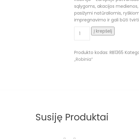
sąlygoms, akacijos medienos,
pasižymi natūraliomis, ryškio
impregnavimo ir gali būti tvirt
produkto
Į krepšelį
kiekis:
Natūralios
medienos
Produkto kodas:
RB1365
Katego
ROBINIA
„Robinia“
balansinis
spyruokliukas
RB1365
Susiję Produktai