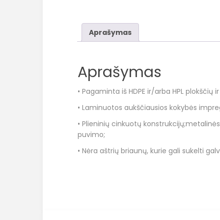
Aprašymas
Aprašymas
• Pagaminta iš HDPE ir/arba HPL plokščių i
• Laminuotos aukščiausios kokybės impre
• Plieninių cinkuotų konstrukcijų;metalin
puvimo;
• Nėra aštrių briaunų, kurie gali sukelti gal