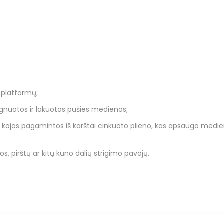
r platformų;
gnuotos ir lakuotos pušies medienos;
ės kojos pagamintos iš karštai cinkuoto plieno, kas apsaugo medie
vos, pirštų ar kitų kūno dalių strigimo pavojų.