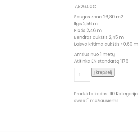
7,826.00
€
Saugos zona 26,80 m2
Ilgis 2,56 m
Plotis 2,46 m
Bendras aukštis 2,45 m
Laisvo kritimo aukštis <0,60 m
Amžius nuo 1 metų
Atitinka EN standartą 1176
produkto
Į krepšelį
kiekis:
Žaidimų
kompleksas
Produkto kodas:
110
Kategorija
0110
sweet" mažiausiems