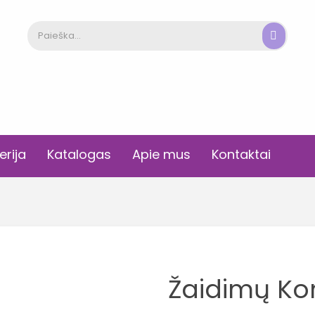
erija
Katalogas
Apie mus
Kontaktai
Žaidimų Ko