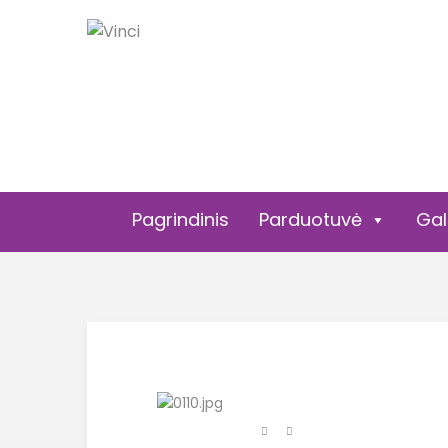
Pagrindinis
Parduotuvė
Gal