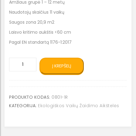
Amžiaus grupė 1 – 12 metų
Naudotojų skaičius 11 vaikų
Saugos zona 20,9 m2
Laisvo kritimo aukštis <60 cm
Pagal EN standartą 1176-1:2017
produkto
Į KREPŠELĮ
kiekis:
Eko
smėlio
dėžė
0801-
PRODUKTO KODAS:
0801-1R
1
KATEGORIJA:
Ekologiškos Vaikų Žaidimo Aikštelės
R