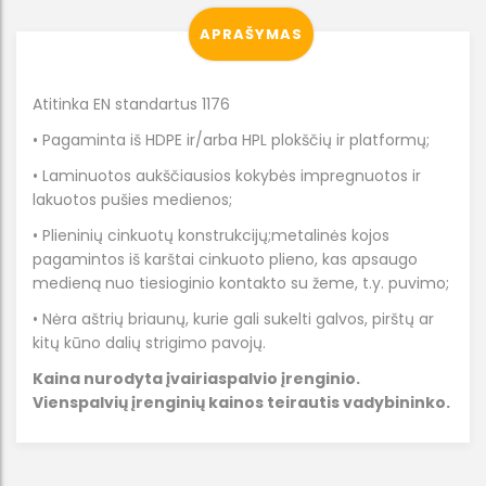
APRAŠYMAS
Atitinka EN standartus 1176
• Pagaminta iš HDPE ir/arba HPL plokščių ir platformų;
• Laminuotos aukščiausios kokybės impregnuotos ir
lakuotos pušies medienos;
• Plieninių cinkuotų konstrukcijų;metalinės kojos
pagamintos iš karštai cinkuoto plieno, kas apsaugo
medieną nuo tiesioginio kontakto su žeme, t.y. puvimo;
• Nėra aštrių briaunų, kurie gali sukelti galvos, pirštų ar
kitų kūno dalių strigimo pavojų.
Kaina nurodyta įvairiaspalvio įrenginio.
Vienspalvių įrenginių kainos teirautis vadybininko.