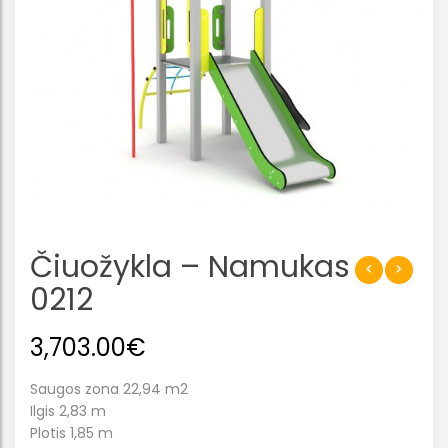
Čiuožykla – Namukas
0212
3,703.00
€
Saugos zona 22,94 m2
Ilgis 2,83 m
Plotis 1,85 m