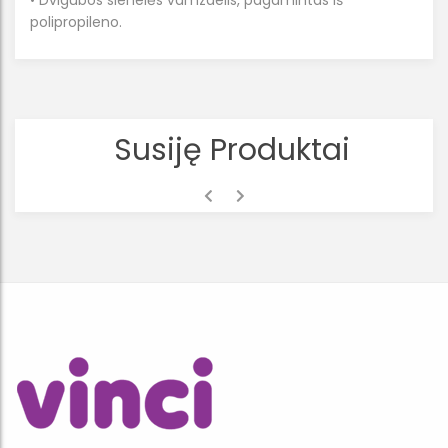
• Dvigubos sienelės vamzdelis, pagamintas iš
polipropileno.
Susiję Produktai