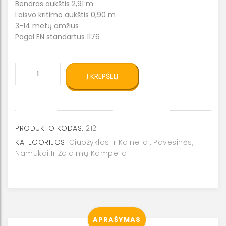
Bendras aukštis 2,91 m
Laisvo kritimo aukštis 0,90 m
3-14 metų amžius
Pagal EN standartus 1176
produkto
Į KREPŠELĮ
kiekis:
Čiuožykla
-
namukas
0212
PRODUKTO KODAS:
212
KATEGORIJOS:
Čiuožyklos Ir Kalneliai
,
Pavesinės,
Namukai Ir Žaidimų Kampeliai
APRAŠYMAS