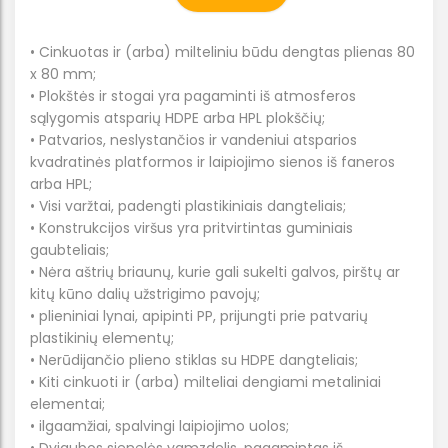
• Cinkuotas ir (arba) milteliniu būdu dengtas plienas 80
x 80 mm;
• Plokštės ir stogai yra pagaminti iš atmosferos
sąlygomis atsparių HDPE arba HPL plokščių;
• Patvarios, neslystančios ir vandeniui atsparios
kvadratinės platformos ir laipiojimo sienos iš faneros
arba HPL;
• Visi varžtai, padengti plastikiniais dangteliais;
• Konstrukcijos viršus yra pritvirtintas guminiais
gaubteliais;
• Nėra aštrių briaunų, kurie gali sukelti galvos, pirštų ar
kitų kūno dalių užstrigimo pavojų;
• plieniniai lynai, apipinti PP, prijungti prie patvarių
plastikinių elementų;
• Nerūdijančio plieno stiklas su HDPE dangteliais;
• Kiti cinkuoti ir (arba) milteliai dengiami metaliniai
elementai;
• ilgaamžiai, spalvingi laipiojimo uolos;