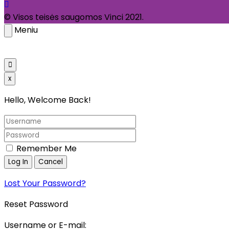
© Visos teisės saugomos Vinci 2021.
Meniu
Pagrindinis
Parduotuvė
Galerija
Kata
x
Hello, Welcome Back!
Remember Me
Lost Your Password?
Reset Password
Username or E-mail: