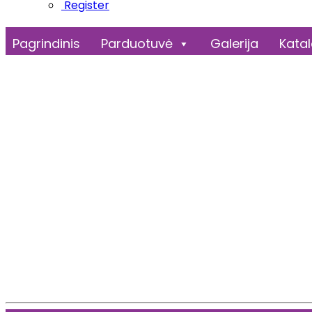
Register
Pagrindinis
Parduotuvė
Galerija
Kata