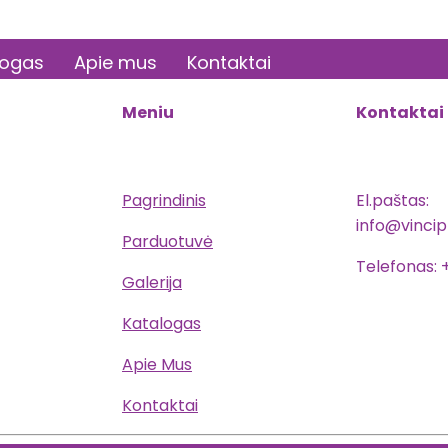
logas
Apie mus
Kontaktai
Meniu
Kontaktai
Pagrindinis
El.paštas:
info@vincipl
Parduotuvė
Telefonas: 
Galerija
Katalogas
Apie Mus
Kontaktai